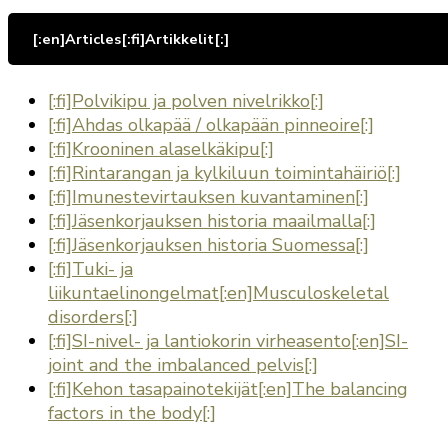
[:en]Articles[:fi]Artikkelit[:]
[:fi]Polvikipu ja polven nivelrikko[:]
[:fi]Ahdas olkapää / olkapään pinneoire[:]
[:fi]Krooninen alaselkäkipu[:]
[:fi]Rintarangan ja kylkiluun toimintahäiriö[:]
[:fi]Imunestevirtauksen kuvantaminen[:]
[:fi]Jäsenkorjauksen historia maailmalla[:]
[:fi]Jäsenkorjauksen historia Suomessa[:]
[:fi]Tuki- ja
liikuntaelinongelmat[:en]Musculoskeletal
disorders[:]
[:fi]SI-nivel- ja lantiokorin virheasento[:en]SI-
joint and the imbalanced pelvis[:]
[:fi]Kehon tasapainotekijät[:en]The balancing
factors in the body[:]