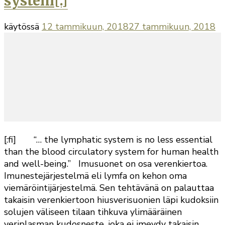
system[:]
käytössä
12 tammikuun, 2018
27 tammikuun, 2018
[:fi] “… the lymphatic system is no less essential
than the blood circulatory system for human health
and well-being.” Imusuonet on osa verenkiertoa.
Imunestejärjestelmä eli lymfa on kehon oma
viemäröintijärjestelmä. Sen tehtävänä on palauttaa
takaisin verenkiertoon hiusverisuonien läpi kudoksiin
solujen väliseen tilaan tihkuva ylimääräinen
veriplasman kudosneste, joka ei imeydy takaisin.