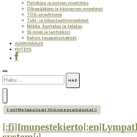
Polvikipu ja polven nivelrikko
Olkapääkipu ja käsivarren ongelmat
TOS-oireyhtymä
Tuki- ja liikuntaelinongelmat
Nilkka, kantaluu ja telaluu
SI-nivel ja lantiokori
Kehon tasapainotekijät
AJANVARAUS
YHTEYS
Haku:
[:en]Metabolism[:fi]Aineenvaihdunta[:]
[:fi]Imunestekierto[:en]Lympat