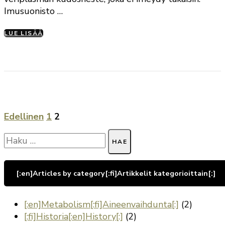
Imusuonisto …
LUE LISÄÄ
Artikkelien
Sivu
Edellinen
1
2
Sivu
selaus
Haku:
[:en]Articles by category[:fi]Artikkelit kategorioittain[:]
[:en]Metabolism[:fi]Aineenvaihdunta[:]
(2)
[:fi]Historia[:en]History[:]
(2)