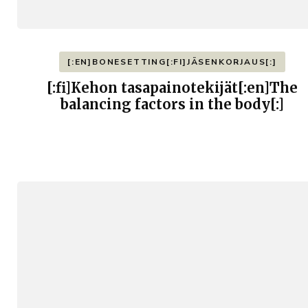
[:EN]BONESETTING[:FI]JÄSENKORJAUS[:]
[:fi]Kehon tasapainotekijät[:en]The
balancing factors in the body[:]