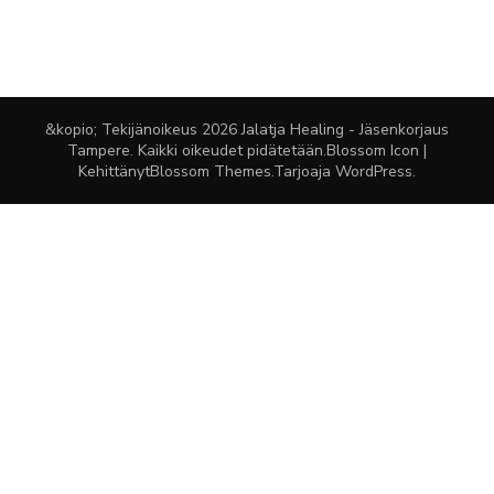
&kopio; Tekijänoikeus 2026
Jalatja Healing - Jäsenkorjaus
Tampere
. Kaikki oikeudet pidätetään.
Blossom Icon |
Kehittänyt
Blossom Themes
.Tarjoaja
WordPress
.