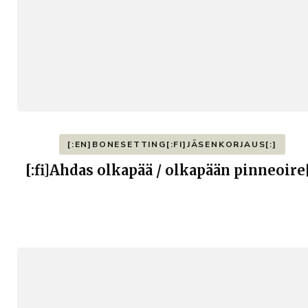
[:EN]BONESETTING[:FI]JÄSENKORJAUS[:]
[:fi]Ahdas olkapää / olkapään pinneoire[