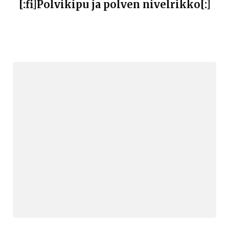
[:fi]Polvikipu ja polven nivelrikko[:]