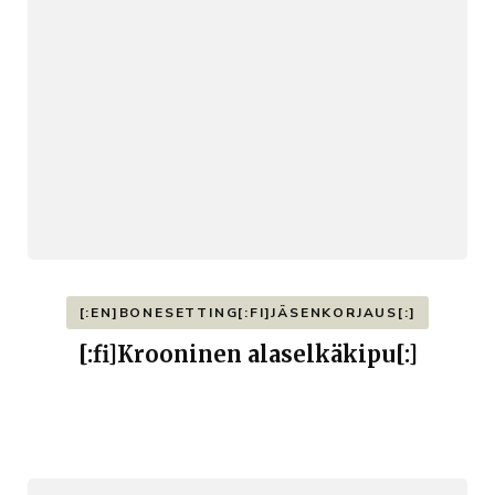
[:EN]BONESETTING[:FI]JÄSENKORJAUS[:]
[:fi]Krooninen alaselkäkipu[:]