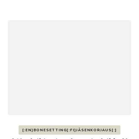
[:EN]BONESETTING[:FI]JÄSENKORJAUS[:]