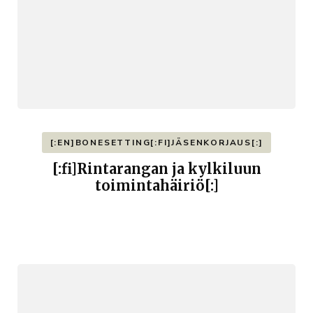
[:EN]BONESETTING[:FI]JÄSENKORJAUS[:]
[:fi]Rintarangan ja kylkiluun
toimintahäiriö[:]