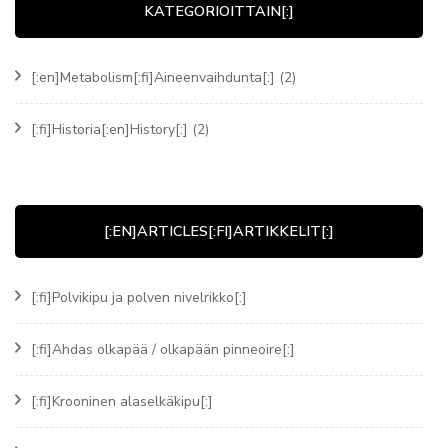
KATEGORIOITTAIN[:]
[:en]Metabolism[:fi]Aineenvaihdunta[:]
(2)
[:fi]Historia[:en]History[:]
(2)
[:EN]ARTICLES[:FI]ARTIKKELIT[:]
[:fi]Polvikipu ja polven nivelrikko[:]
[:fi]Ahdas olkapää / olkapään pinneoire[:]
[:fi]Krooninen alaselkäkipu[:]