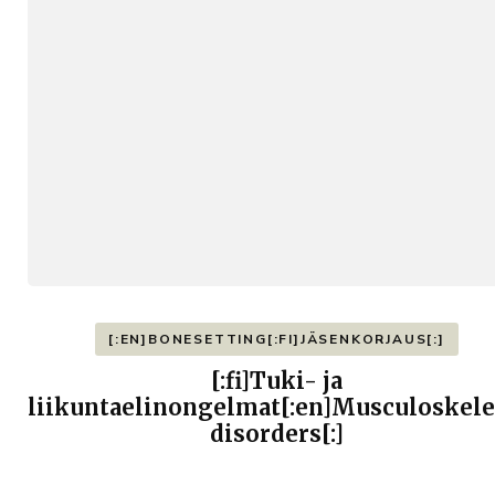
[:EN]BONESETTING[:FI]JÄSENKORJAUS[:]
[:fi]Tuki- ja
liikuntaelinongelmat[:en]Musculoskele
disorders[:]