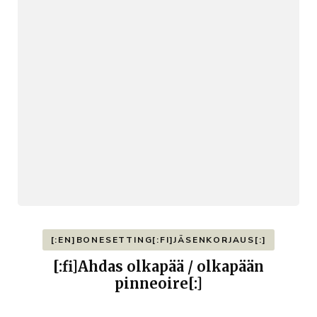
[:EN]BONESETTING[:FI]JÄSENKORJAUS[:]
[:fi]Ahdas olkapää / olkapään
pinneoire[:]