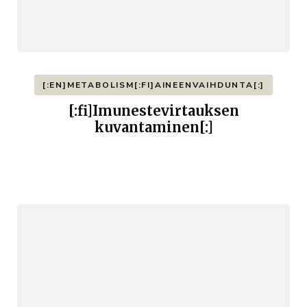
[:EN]METABOLISM[:FI]AINEENVAIHDUNTA[:]
[:fi]Imunestevirtauksen
kuvantaminen[:]