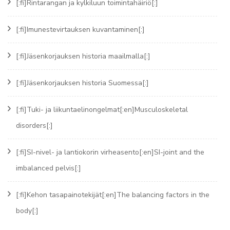
[:fi]Rintarangan ja kylkiluun toimintahäiriö[:]
[:fi]Imunestevirtauksen kuvantaminen[:]
[:fi]Jäsenkorjauksen historia maailmalla[:]
[:fi]Jäsenkorjauksen historia Suomessa[:]
[:fi]Tuki- ja liikuntaelinongelmat[:en]Musculoskeletal
disorders[:]
[:fi]SI-nivel- ja lantiokorin virheasento[:en]SI-joint and the
imbalanced pelvis[:]
[:fi]Kehon tasapainotekijät[:en]The balancing factors in the
body[:]