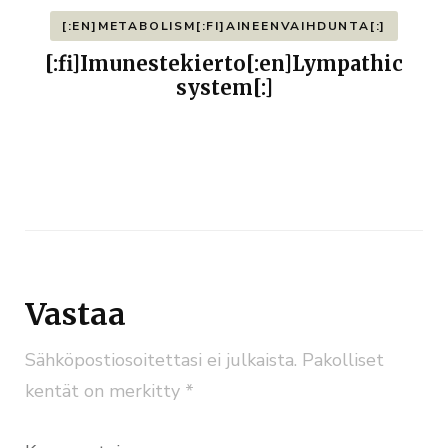
[:EN]METABOLISM[:FI]AINEENVAIHDUNTA[:]
[:fi]Imunestekierto[:en]Lympathic
system[:]
Vastaa
Sähköpostiosoitettasi ei julkaista.
Pakolliset
kentät on merkitty
*