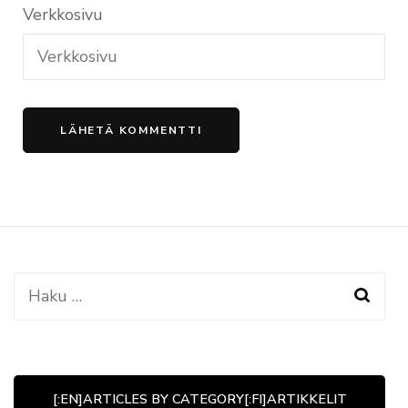
Verkkosivu
Haku:
[:EN]ARTICLES BY CATEGORY[:FI]ARTIKKELIT