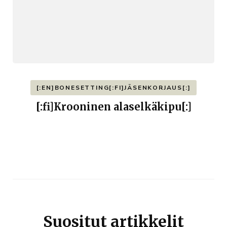
[:EN]BONESETTING[:FI]JÄSENKORJAUS[:]
[:fi]Krooninen alaselkäkipu[:]
Suositut artikkelit