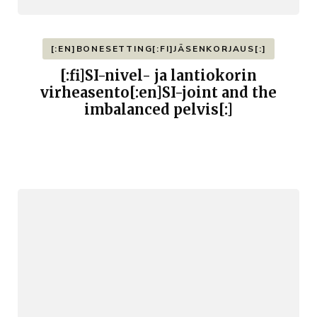
[:EN]BONESETTING[:FI]JÄSENKORJAUS[:]
[:fi]SI-nivel- ja lantiokorin
virheasento[:en]SI-joint and the
imbalanced pelvis[:]