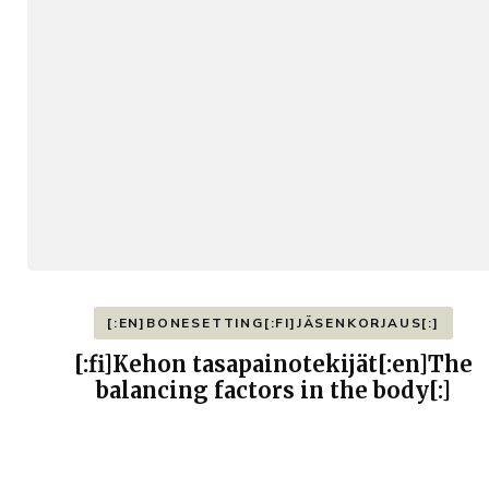
[:EN]BONESETTING[:FI]JÄSENKORJAUS[:]
[:fi]Kehon tasapainotekijät[:en]The
balancing factors in the body[:]