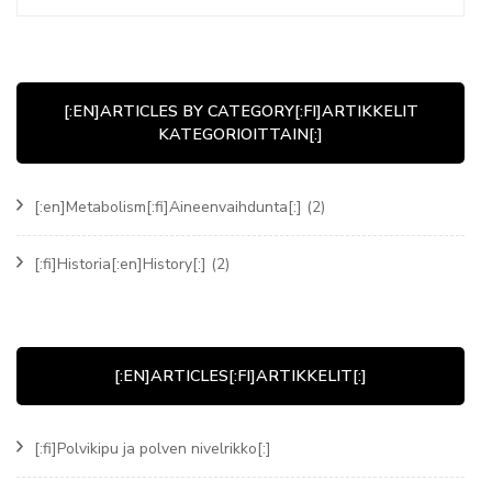
[:EN]ARTICLES BY CATEGORY[:FI]ARTIKKELIT
KATEGORIOITTAIN[:]
[:en]Metabolism[:fi]Aineenvaihdunta[:]
(2)
[:fi]Historia[:en]History[:]
(2)
[:EN]ARTICLES[:FI]ARTIKKELIT[:]
[:fi]Polvikipu ja polven nivelrikko[:]