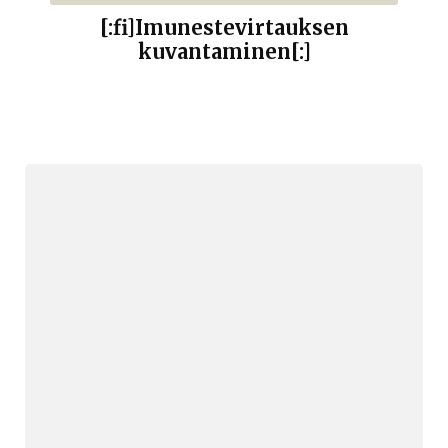
[:fi]Imunestevirtauksen
kuvantaminen[:]