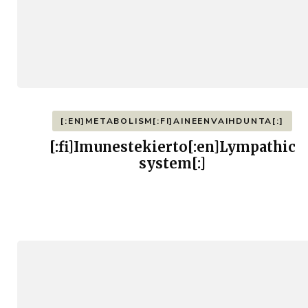
[:EN]METABOLISM[:FI]AINEENVAIHDUNTA[:]
[:fi]Imunestekierto[:en]Lympathic
system[:]