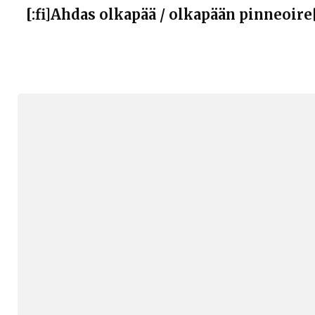
[:fi]Ahdas olkapää / olkapään pinneoire[