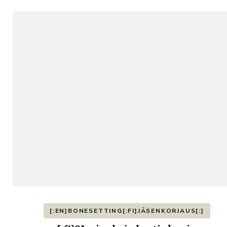
[:EN]BONESETTING[:FI]JÄSENKORJAUS[:]