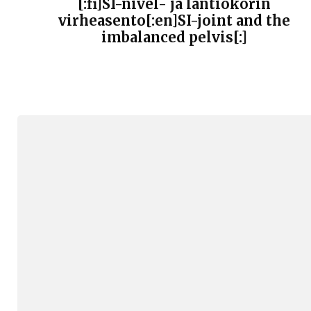
[:fi]SI-nivel- ja lantiokorin
virheasento[:en]SI-joint and the
imbalanced pelvis[:]