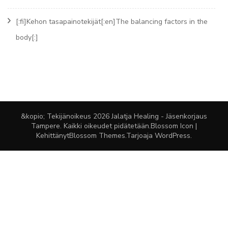
[:fi]Kehon tasapainotekijät[:en]The balancing factors in the
body[:]
&kopio; Tekijänoikeus 2026
Jalatja Healing - Jäsenkorjaus
Tampere
. Kaikki oikeudet pidätetään.
Blossom Icon |
Kehittänyt
Blossom Themes
.Tarjoaja
WordPress
.