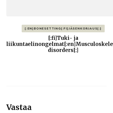
[:EN]BONESETTING[:FI]JÄSENKORJAUS[:]
[:fi]Tuki- ja
liikuntaelinongelmat[:en]Musculoskele
disorders[:]
Vastaa