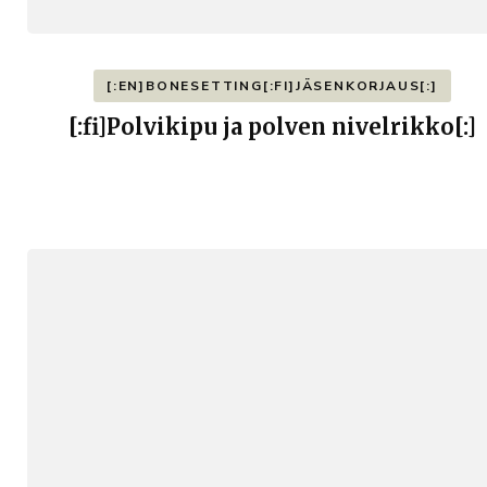
[:EN]BONESETTING[:FI]JÄSENKORJAUS[:]
[:fi]Polvikipu ja polven nivelrikko[:]