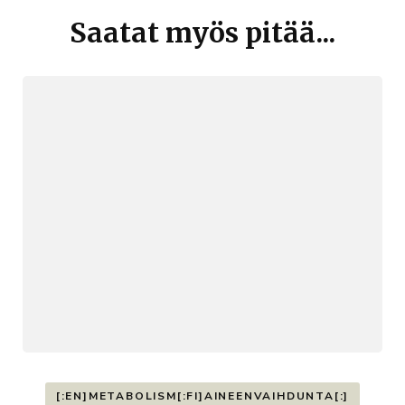
selaus
Saatat myös pitää...
[:EN]METABOLISM[:FI]AINEENVAIHDUNTA[:]