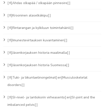
[:fi]Ahdas olkapää / olkapään pinneoire[:]
[:fi]Krooninen alaselkäkipu[:]
[:fi]Rintarangan ja kylkiluun toimintahäiriö[:]
[:fi]Imunestevirtauksen kuvantaminen[:]
[:fi]Jäsenkorjauksen historia maailmalla[:]
[:fi]Jäsenkorjauksen historia Suomessa[:]
[:fi]Tuki- ja liikuntaelinongelmat[:en]Musculoskeletal
disorders[:]
[:fi]SI-nivel- ja lantiokorin virheasento[:en]SI-joint and the
imbalanced pelvis[:]