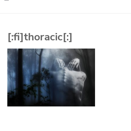
[:fi]thoracic[:]
Artikkelien