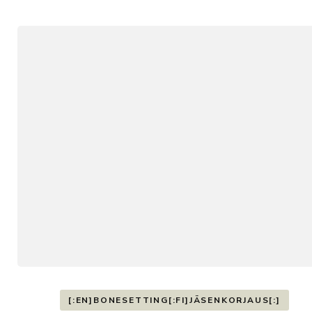
[:EN]BONESETTING[:FI]JÄSENKORJAUS[:]