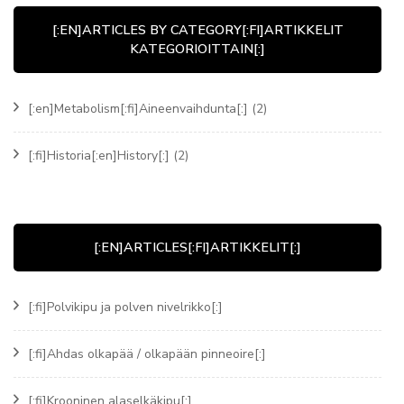
[:EN]ARTICLES BY CATEGORY[:FI]ARTIKKELIT
KATEGORIOITTAIN[:]
[:en]Metabolism[:fi]Aineenvaihdunta[:]
(2)
[:fi]Historia[:en]History[:]
(2)
[:EN]ARTICLES[:FI]ARTIKKELIT[:]
[:fi]Polvikipu ja polven nivelrikko[:]
[:fi]Ahdas olkapää / olkapään pinneoire[:]
[:fi]Krooninen alaselkäkipu[:]