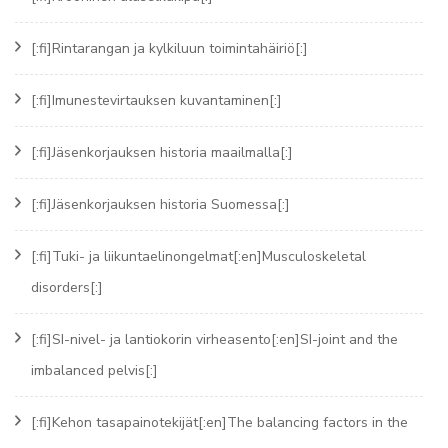
[:fi]Rintarangan ja kylkiluun toimintahäiriö[:]
[:fi]Imunestevirtauksen kuvantaminen[:]
[:fi]Jäsenkorjauksen historia maailmalla[:]
[:fi]Jäsenkorjauksen historia Suomessa[:]
[:fi]Tuki- ja liikuntaelinongelmat[:en]Musculoskeletal
disorders[:]
[:fi]SI-nivel- ja lantiokorin virheasento[:en]SI-joint and the
imbalanced pelvis[:]
[:fi]Kehon tasapainotekijät[:en]The balancing factors in the