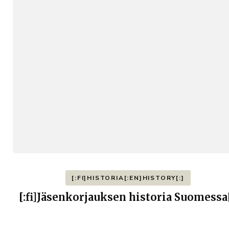
[:FI]HISTORIA[:EN]HISTORY[:]
[:fi]Jäsenkorjauksen historia Suomessa[