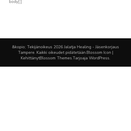
body[:]
&kopio; Tekijänoikeus 2026
Jalatja Healing - Jäsenkorjaus
Tampere
. Kaikki oikeudet pidätetään.
Blossom Icon |
Kehittänyt
Blossom Themes
.Tarjoaja
WordPress
.