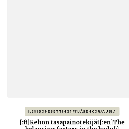
[:EN]BONESETTING[:FI]JÄSENKORJAUS[:]
[:fi]Kehon tasapainotekijät[:en]The