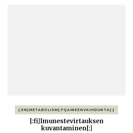
[:EN]METABOLISM[:FI]AINEENVAIHDUNTA[:]
[:fi]Imunestevirtauksen
kuvantaminen[:]