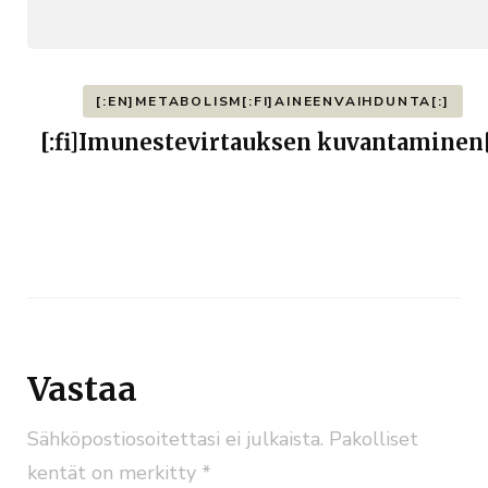
[:EN]METABOLISM[:FI]AINEENVAIHDUNTA[:]
[:fi]Imunestevirtauksen kuvantaminen[
Vastaa
Sähköpostiosoitettasi ei julkaista.
Pakolliset
kentät on merkitty
*