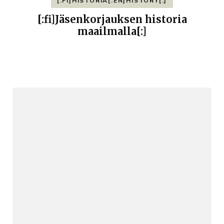
[:FI]HISTORIA[:EN]HISTORY[:]
[:fi]Jäsenkorjauksen historia
maailmalla[:]