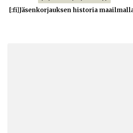
[:fi]Jäsenkorjauksen historia maailmalla