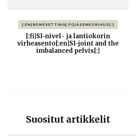
[:EN]BONESETTING[:FI]JÄSENKORJAUS[:]
[:fi]SI-nivel- ja lantiokorin
virheasento[:en]SI-joint and the
imbalanced pelvis[:]
Suositut artikkelit