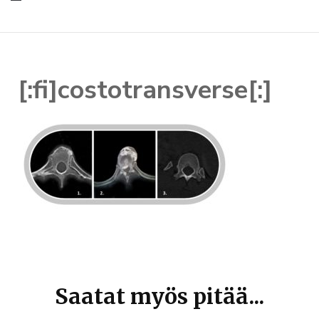
[:fi]costotransverse[:]
Artikkelien
selaus
Saatat myös pitää...