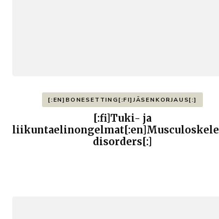
[:EN]BONESETTING[:FI]JÄSENKORJAUS[:]
[:fi]Tuki- ja
liikuntaelinongelmat[:en]Musculoskele
disorders[:]