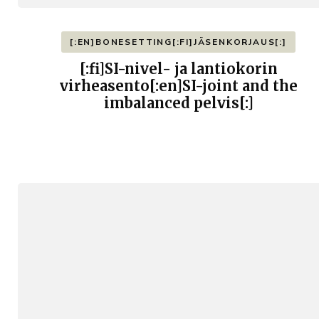
[:EN]BONESETTING[:FI]JÄSENKORJAUS[:]
[:fi]SI-nivel- ja lantiokorin
virheasento[:en]SI-joint and the
imbalanced pelvis[:]