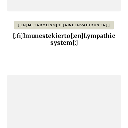
[:EN]METABOLISM[:FI]AINEENVAIHDUNTA[:]
[:fi]Imunestekierto[:en]Lympathic
system[:]