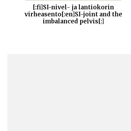
[:fi]SI-nivel- ja lantiokorin
virheasento[:en]SI-joint and the
imbalanced pelvis[:]