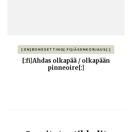
[:EN]BONESETTING[:FI]JÄSENKORJAUS[:]
[:fi]Ahdas olkapää / olkapään
pinneoire[:]