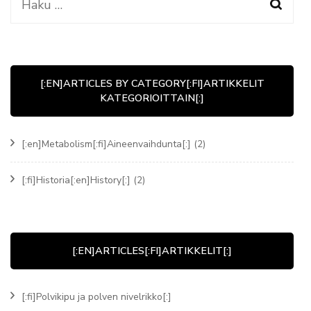
Haku:
[:EN]ARTICLES BY CATEGORY[:FI]ARTIKKELIT
KATEGORIOITTAIN[:]
[:en]Metabolism[:fi]Aineenvaihdunta[:]
(2)
[:fi]Historia[:en]History[:]
(2)
[:EN]ARTICLES[:FI]ARTIKKELIT[:]
[:fi]Polvikipu ja polven nivelrikko[:]