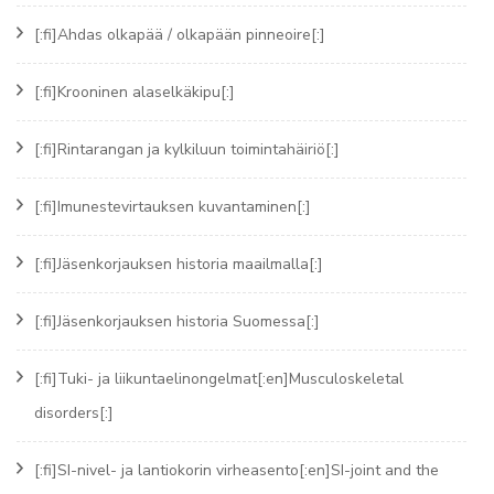
[:fi]Ahdas olkapää / olkapään pinneoire[:]
[:fi]Krooninen alaselkäkipu[:]
[:fi]Rintarangan ja kylkiluun toimintahäiriö[:]
[:fi]Imunestevirtauksen kuvantaminen[:]
[:fi]Jäsenkorjauksen historia maailmalla[:]
[:fi]Jäsenkorjauksen historia Suomessa[:]
[:fi]Tuki- ja liikuntaelinongelmat[:en]Musculoskeletal
disorders[:]
[:fi]SI-nivel- ja lantiokorin virheasento[:en]SI-joint and the