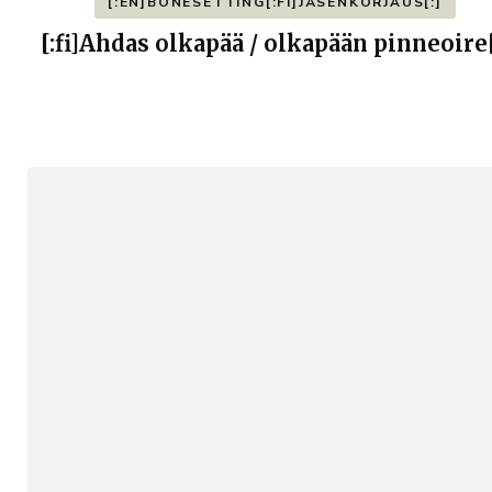
[:EN]BONESETTING[:FI]JÄSENKORJAUS[:]
[:fi]Ahdas olkapää / olkapään pinneoire[