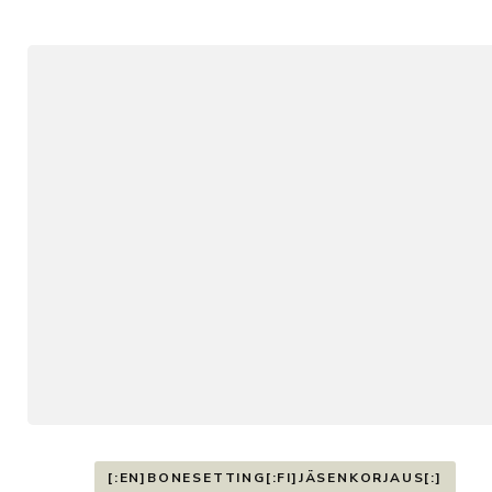
[:EN]BONESETTING[:FI]JÄSENKORJAUS[:]