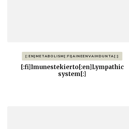
[:EN]METABOLISM[:FI]AINEENVAIHDUNTA[:]
[:fi]Imunestekierto[:en]Lympathic
system[:]