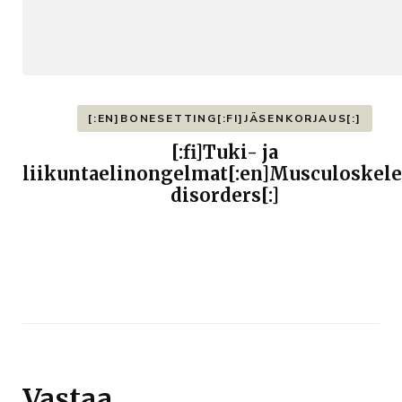
[:EN]BONESETTING[:FI]JÄSENKORJAUS[:]
[:fi]Tuki- ja
liikuntaelinongelmat[:en]Musculoskele
disorders[:]
Vastaa