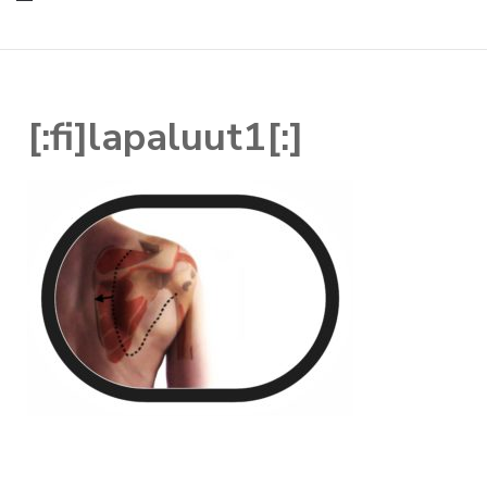
[:fi]lapaluut1[:]