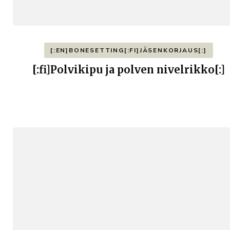
[:EN]BONESETTING[:FI]JÄSENKORJAUS[:]
[:fi]Polvikipu ja polven nivelrikko[:]