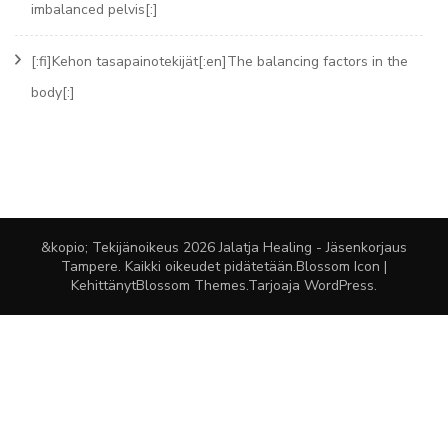
imbalanced pelvis[:]
[:fi]Kehon tasapainotekijät[:en]The balancing factors in the
body[:]
&kopio; Tekijänoikeus 2026
Jalatja Healing - Jäsenkorjaus
Tampere
. Kaikki oikeudet pidätetään.
Blossom Icon |
Kehittänyt
Blossom Themes
.Tarjoaja
WordPress
.