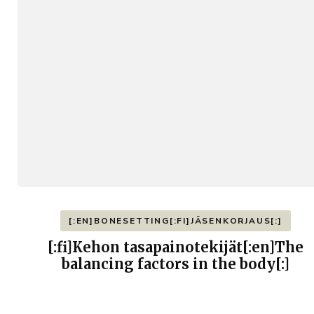
[:EN]BONESETTING[:FI]JÄSENKORJAUS[:]
[:fi]Kehon tasapainotekijät[:en]The
balancing factors in the body[:]