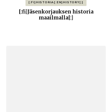
[:FI]HISTORIA[:EN]HISTORY[:]
[:fi]Jäsenkorjauksen historia
maailmalla[:]