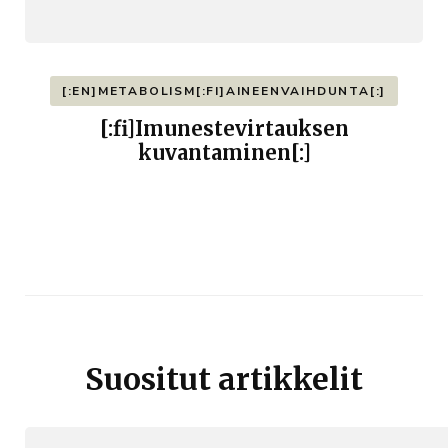
[:EN]METABOLISM[:FI]AINEENVAIHDUNTA[:]
[:fi]Imunestevirtauksen
kuvantaminen[:]
Suositut artikkelit