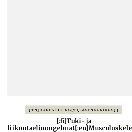
[:EN]BONESETTING[:FI]JÄSENKORJAUS[:]
[:fi]Tuki- ja
liikuntaelinongelmat[:en]Musculoskele