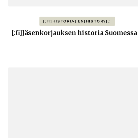
[:FI]HISTORIA[:EN]HISTORY[:]
[:fi]Jäsenkorjauksen historia Suomessa[