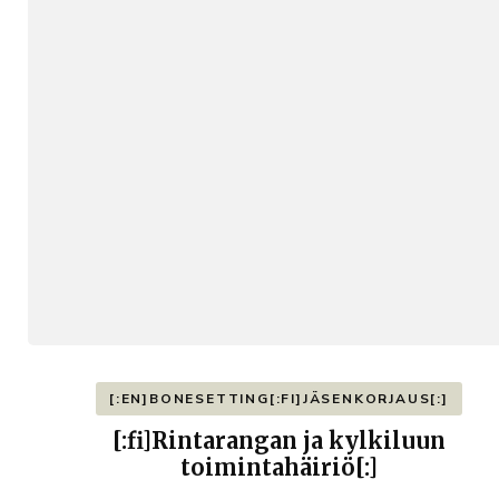
[:EN]BONESETTING[:FI]JÄSENKORJAUS[:]
[:fi]Rintarangan ja kylkiluun
toimintahäiriö[:]