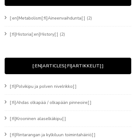
[:en]Metabolism[:fi]Aineenvaihdunta[:]
(2)
[:fi]Historia[:en]History[:]
(2)
[:EN]ARTICLES[:FI]ARTIKKELIT[:]
[:fi]Polvikipu ja polven nivelrikko[:]
[:fi]Ahdas olkapää / olkapään pinneoire[:]
[:fi]Krooninen alaselkäkipu[:]
[:fi]Rintarangan ja kylkiluun toimintahäiriö[:]