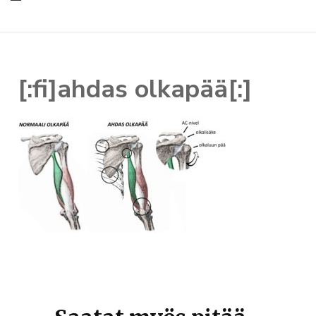
[:fi]ahdas olkapää[:]
Artikkelien
selaus