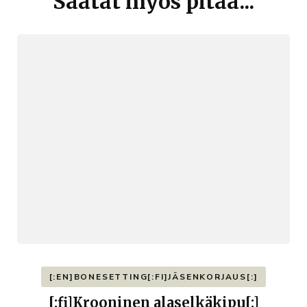
Saatat myös pitää...
[:EN]BONESETTING[:FI]JÄSENKORJAUS[:]
[:fi]Krooninen alaselkäkipu[:]