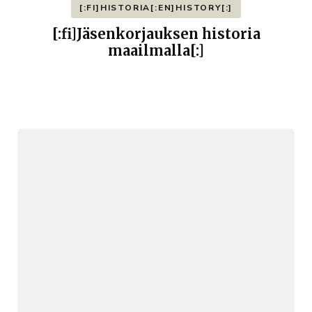
[:FI]HISTORIA[:EN]HISTORY[:]
[:fi]Jäsenkorjauksen historia
maailmalla[:]