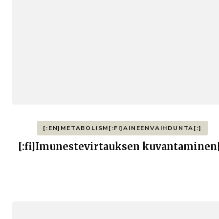
[:EN]METABOLISM[:FI]AINEENVAIHDUNTA[:]
[:fi]Imunestevirtauksen kuvantaminen[