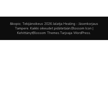
&kopio; Tekijänoikeus 2026
Jalatja Healing - Jäsenkorjaus
Tampere
. Kaikki oikeudet pidätetään.
Blossom Icon |
Kehittänyt
Blossom Themes
.Tarjoaja
WordPress
.