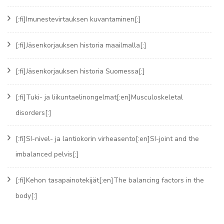
[:fi]Imunestevirtauksen kuvantaminen[:]
[:fi]Jäsenkorjauksen historia maailmalla[:]
[:fi]Jäsenkorjauksen historia Suomessa[:]
[:fi]Tuki- ja liikuntaelinongelmat[:en]Musculoskeletal
disorders[:]
[:fi]SI-nivel- ja lantiokorin virheasento[:en]SI-joint and the
imbalanced pelvis[:]
[:fi]Kehon tasapainotekijät[:en]The balancing factors in the
body[:]