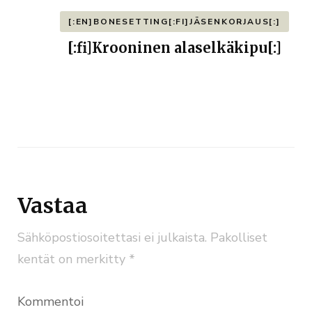
[:EN]BONESETTING[:FI]JÄSENKORJAUS[:]
[:fi]Krooninen alaselkäkipu[:]
Vastaa
Sähköpostiosoitettasi ei julkaista.
Pakolliset
kentät on merkitty
*
Kommentoi