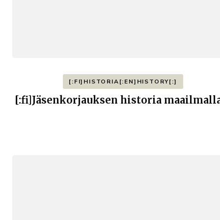
[:FI]HISTORIA[:EN]HISTORY[:]
[:fi]Jäsenkorjauksen historia maailmalla